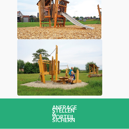
ANFRAGE
STELLEN
&
VORTEIL
SICHERN