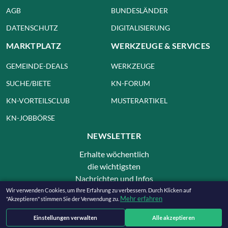
AGB
BUNDESLÄNDER
DATENSCHUTZ
DIGITALISIERUNG
MARKTPLATZ
WERKZEUGE & SERVICES
GEMEINDE-DEALS
WERKZEUGE
SUCHE/BIETE
KN-FORUM
KN-VORTEILSCLUB
MUSTERARTIKEL
KN-JOBBÖRSE
NEWSLETTER
Erhalte wöchentlich
die wichtigsten
Nachrichten und Infos
für deine Gemeinde!
Wir verwenden Cookies, um Ihre Erfahrung zu verbessern. Durch Klicken auf
Mehr erfahren
"Akzeptieren" stimmen Sie der Verwendung zu.
ANMELDEN
Einstellungen verwalten
Alle akzeptieren